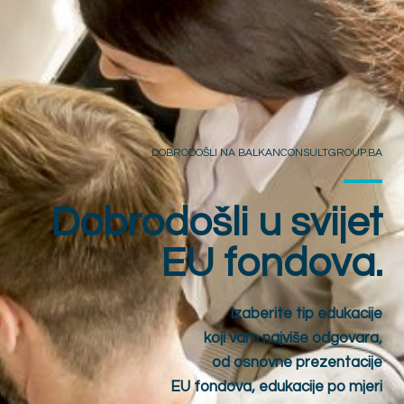
DOBRODOŠLI NA BALKANCONSULTGROUP.BA
Dobrodošli u svijet
EU fondova.
Izaberite tip edukacije
koji vam najviše odgovara,
od osnovne prezentacije
EU fondova, edukacije po mjeri