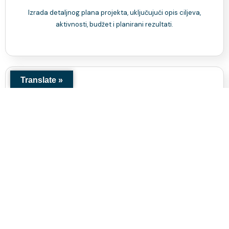
Izrada detaljnog plana projekta, uključujući opis ciljeva,
aktivnosti, budžet i planirani rezultati.
Translate »
Savjetovanje
Naši stručnjaci će Vam pomoći da identificirate potrebe,
definirate ciljeve i planirate aktivnosti te izradite realan
budžet za Vaš projekat.