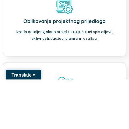
Oblikovanje projektnog prijedloga
Izrada detaljnog plana projekta, uključujući opis ciljeva,
aktivnosti, budžet i planirani rezultati.
Translate »
Savjetovanje
Naši stručnjaci će Vam pomoći da identificirate potrebe,
definirate ciljeve i planirate aktivnosti te izradite realan
budžet za Vaš projekat.