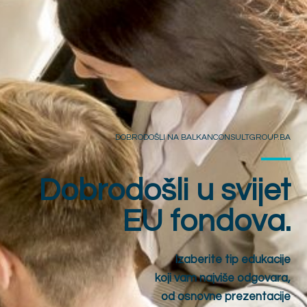
DOBRODOŠLI NA BALKANCONSULTGROUP.BA
Dobrodošli u svijet
EU fondova.
Izaberite tip edukacije
koji vam najviše odgovara,
od osnovne prezentacije