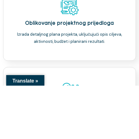
Oblikovanje projektnog prijedloga
Izrada detaljnog plana projekta, uključujući opis ciljeva,
aktivnosti, budžet i planirani rezultati.
Translate »
Savjetovanje
Naši stručnjaci će Vam pomoći da identificirate potrebe,
definirate ciljeve i planirate aktivnosti te izradite realan
budžet za Vaš projekat.