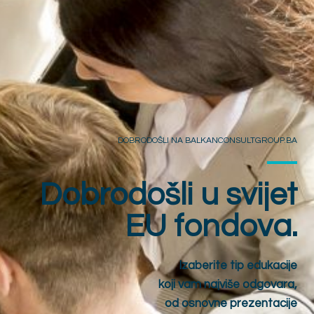
DOBRODOŠLI NA BALKANCONSULTGROUP.BA
Dobrodošli u svijet
EU fondova.
Izaberite tip edukacije
koji vam najviše odgovara,
od osnovne prezentacije