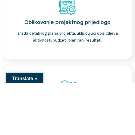
Oblikovanje projektnog prijedloga
Izrada detaljnog plana projekta, uključujući opis ciljeva,
aktivnosti, budžet i planirani rezultati.
Translate »
Savjetovanje
Naši stručnjaci će Vam pomoći da identificirate potrebe,
definirate ciljeve i planirate aktivnosti te izradite realan
budžet za Vaš projekat.