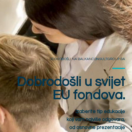
DOBRODOŠLI NA BALKANCONSULTGROUP.BA
Dobrodošli u svijet
EU fondova.
Izaberite tip edukacije
koji vam najviše odgovara,
od osnovne prezentacije