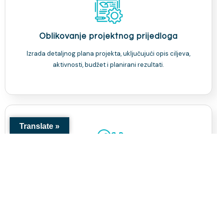
Oblikovanje projektnog prijedloga
Izrada detaljnog plana projekta, uključujući opis ciljeva,
aktivnosti, budžet i planirani rezultati.
Translate »
Savjetovanje
Naši stručnjaci će Vam pomoći da identificirate potrebe,
definirate ciljeve i planirate aktivnosti te izradite realan
budžet za Vaš projekat.