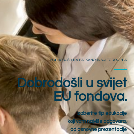
DOBRODOŠLI NA BALKANCONSULTGROUP.BA
Dobrodošli u svijet
EU fondova.
Izaberite tip edukacije
koji vam najviše odgovara,
od osnovne prezentacije