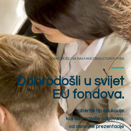
DOBRODOŠLI NA BALKANCONSULTGROUP.BA
Dobrodošli u svijet
EU fondova.
Izaberite tip edukacije
koji vam najviše odgovara,
od osnovne prezentacije