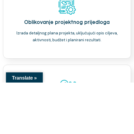
Oblikovanje projektnog prijedloga
Izrada detaljnog plana projekta, uključujući opis ciljeva,
aktivnosti, budžet i planirani rezultati.
Translate »
Savjetovanje
Naši stručnjaci će Vam pomoći da identificirate potrebe,
definirate ciljeve i planirate aktivnosti te izradite realan
budžet za Vaš projekat.