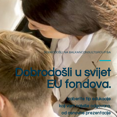
DOBRODOŠLI NA BALKANCONSULTGROUP.BA
Dobrodošli u svijet
EU fondova.
Izaberite tip edukacije
koji vam najviše odgovara,
od osnovne prezentacije