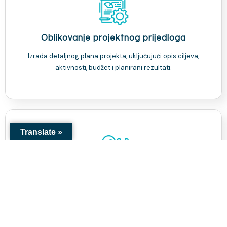
Oblikovanje projektnog prijedloga
Izrada detaljnog plana projekta, uključujući opis ciljeva,
aktivnosti, budžet i planirani rezultati.
Translate »
Savjetovanje
Naši stručnjaci će Vam pomoći da identificirate potrebe,
definirate ciljeve i planirate aktivnosti te izradite realan
budžet za Vaš projekat.