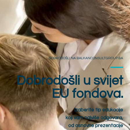
DOBRODOŠLI NA BALKANCONSULTGROUP.BA
Dobrodošli u svijet
EU fondova.
Izaberite tip edukacije
koji vam najviše odgovara,
od osnovne prezentacije