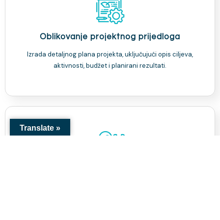
Oblikovanje projektnog prijedloga
Izrada detaljnog plana projekta, uključujući opis ciljeva,
aktivnosti, budžet i planirani rezultati.
Translate »
Savjetovanje
Naši stručnjaci će Vam pomoći da identificirate potrebe,
definirate ciljeve i planirate aktivnosti te izradite realan
budžet za Vaš projekat.