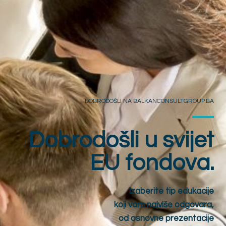
DOBRODOŠLI NA BALKANCONSULTGROUP.BA
Dobrodošli u svijet
EU fondova.
Izaberite tip edukacije
koji vam najviše odgovara,
od osnovne prezentacije