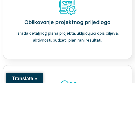
Oblikovanje projektnog prijedloga
Izrada detaljnog plana projekta, uključujući opis ciljeva,
aktivnosti, budžet i planirani rezultati.
Translate »
Savjetovanje
Naši stručnjaci će Vam pomoći da identificirate potrebe,
definirate ciljeve i planirate aktivnosti te izradite realan
budžet za Vaš projekat.