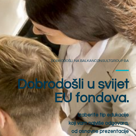
DOBRODOŠLI NA BALKANCONSULTGROUP.BA
Dobrodošli u svijet
EU fondova.
Izaberite tip edukacije
koji vam najviše odgovara,
od osnovne prezentacije