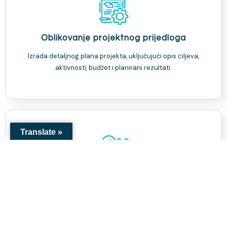
Oblikovanje projektnog prijedloga
Izrada detaljnog plana projekta, uključujući opis ciljeva,
aktivnosti, budžet i planirani rezultati.
Translate »
Savjetovanje
Naši stručnjaci će Vam pomoći da identificirate potrebe,
definirate ciljeve i planirate aktivnosti te izradite realan
budžet za Vaš projekat.