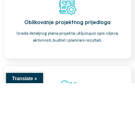
Oblikovanje projektnog prijedloga
Izrada detaljnog plana projekta, uključujući opis ciljeva,
aktivnosti, budžet i planirani rezultati.
Translate »
Savjetovanje
Naši stručnjaci će Vam pomoći da identificirate potrebe,
definirate ciljeve i planirate aktivnosti te izradite realan
budžet za Vaš projekat.