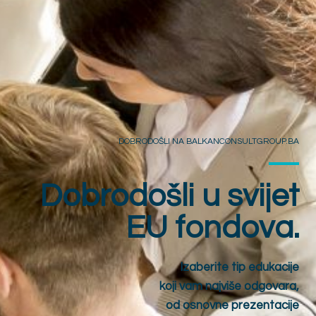
DOBRODOŠLI NA BALKANCONSULTGROUP.BA
Dobrodošli u svijet
EU fondova.
Izaberite tip edukacije
koji vam najviše odgovara,
od osnovne prezentacije