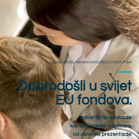
DOBRODOŠLI NA BALKANCONSULTGROUP.BA
Dobrodošli u svijet
EU fondova.
Izaberite tip edukacije
koji vam najviše odgovara,
od osnovne prezentacije