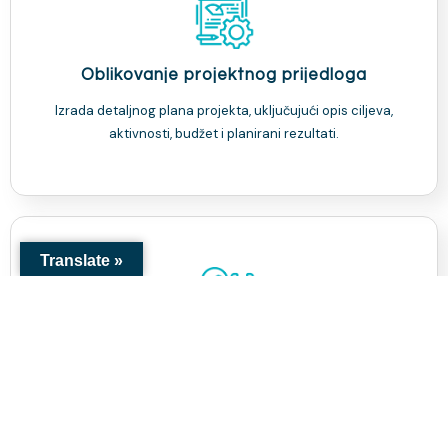
Oblikovanje projektnog prijedloga
Izrada detaljnog plana projekta, uključujući opis ciljeva,
aktivnosti, budžet i planirani rezultati.
Translate »
Savjetovanje
Naši stručnjaci će Vam pomoći da identificirate potrebe,
definirate ciljeve i planirate aktivnosti te izradite realan
budžet za Vaš projekat.