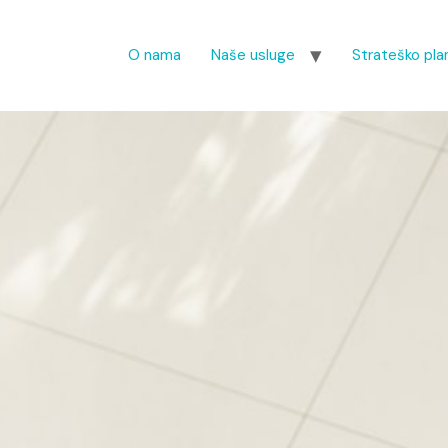
O nama
Naše usluge
Strateško plan