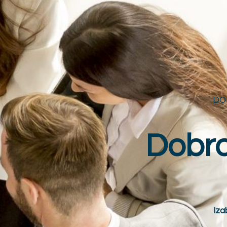
DO
Dobrod
Iza