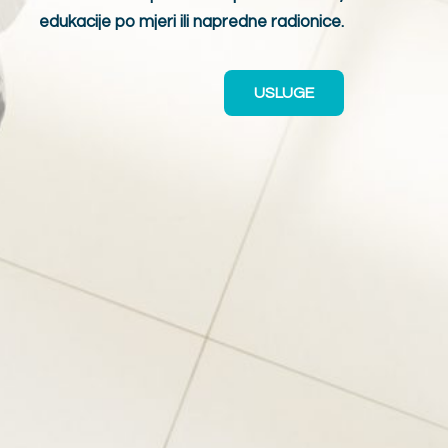
edukacije po mjeri ili napredne radionice.
USLUGE