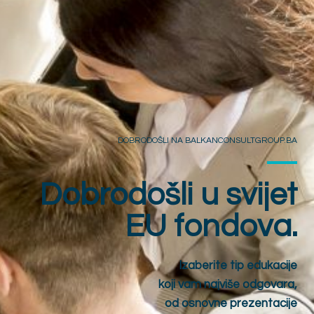
DOBRODOŠLI NA BALKANCONSULTGROUP.BA
Dobrodošli u svijet
EU fondova.
Izaberite tip edukacije
koji vam najviše odgovara,
od osnovne prezentacije