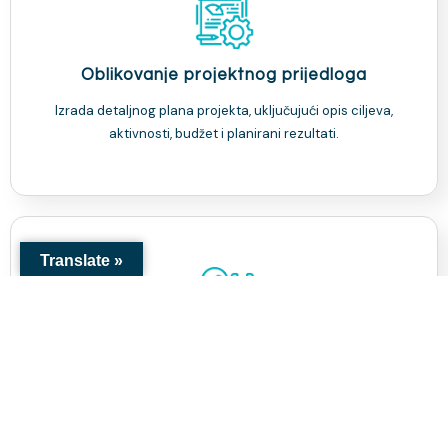
Oblikovanje projektnog prijedloga
Izrada detaljnog plana projekta, uključujući opis ciljeva,
aktivnosti, budžet i planirani rezultati.
Translate »
Savjetovanje
Naši stručnjaci će Vam pomoći da identificirate potrebe,
definirate ciljeve i planirate aktivnosti te izradite realan
budžet za Vaš projekat.