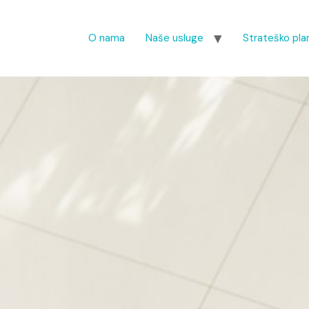
O nama
Naše usluge
Strateško plan