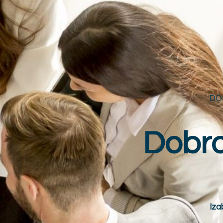
DO
Dobrod
Iza