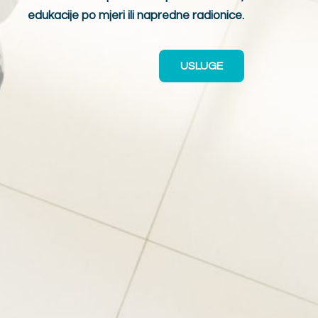
edukacije po mjeri ili napredne radionice.
USLUGE