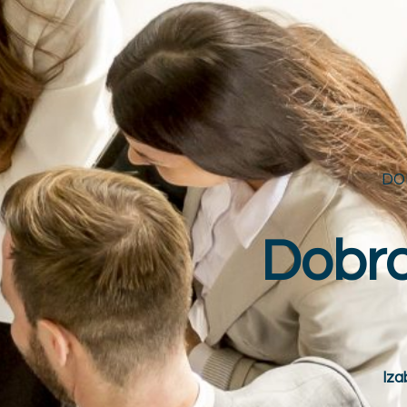
DO
Dobrod
Iza