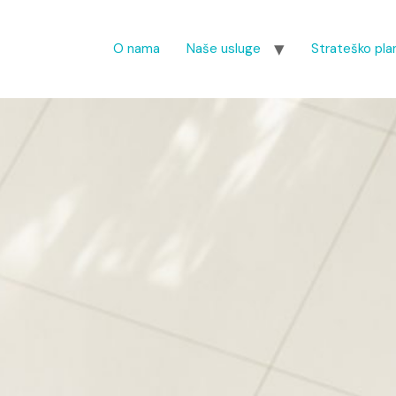
O nama
Naše usluge
Strateško plan