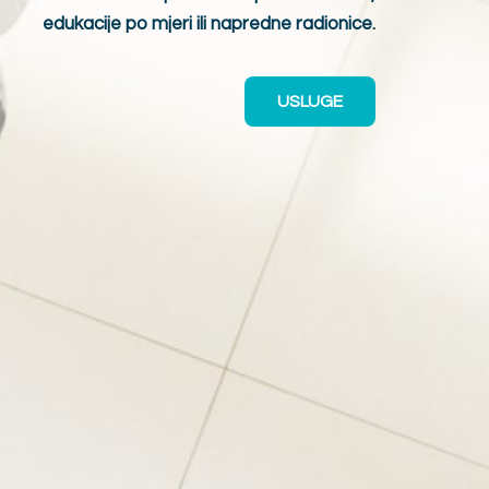
edukacije po mjeri ili napredne radionice.
USLUGE