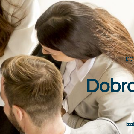
DO
Dobrod
Iza