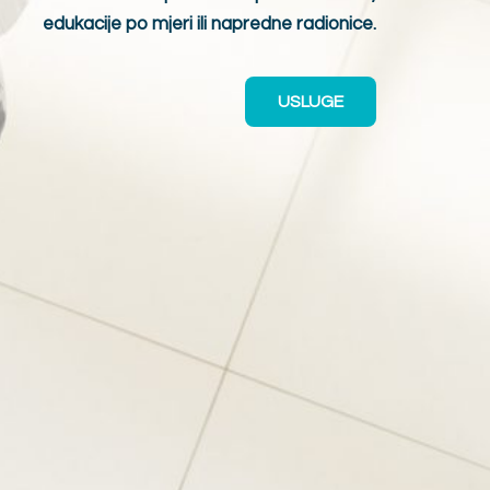
edukacije po mjeri ili napredne radionice.
USLUGE