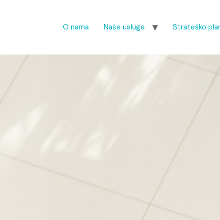
O nama
Naše usluge
Strateško plan