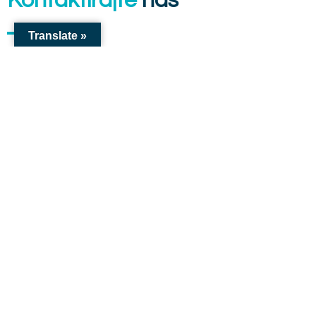
Kontaktirajte
nas
Translate »
Ukoliko imate bilo kakva pitanja u vezi naše ponude, pozovite nas
ili nam pošaljite mail. Rado ćemo odgovoriti na sva vaša pitanja.
Broj telefona
+387 61 963 467
Adresa
75350 Srebrenik, Bosna i Hercegovina
Mail
info@balkanconsultgroup.ba