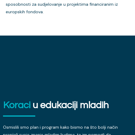
sposobnosti za sudjelovanje u projektima financiranim iz
europskih fondova.
Koraci
u edukaciji mladih
Osmislili smo plan i program kako bismo na što bolji način
prenijeli svoje znanje mladim ljudima, te im pomogli da